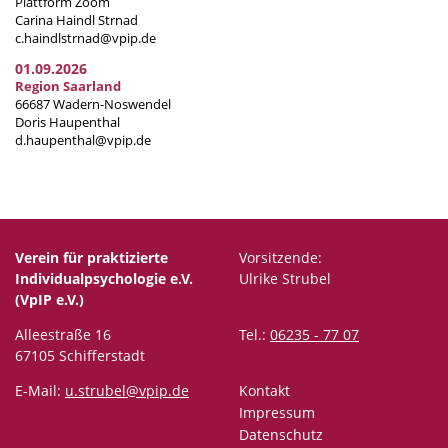
Plattform Zoom
Carina Haindl Strnad
c.haindlstrnad@vpip.de
01.09.2026
Region Saarland
66687 Wadern-Noswendel
Doris Haupenthal
d.haupenthal@vpip.de
Verein für praktizierte
Vorsitzende:
Individualpsychologie e.V.
Ulrike Strubel
(VpIP e.V.)
Alleestraße 16
Tel.:
06235 - 77 07
67105 Schifferstadt
E-Mail:
u.strubel@vpip.de
Kontakt
Impressum
Datenschutz