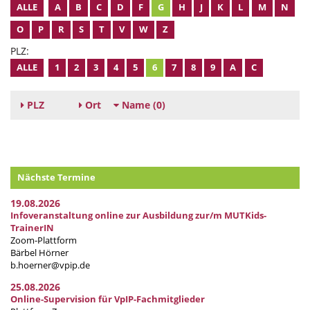
ALLE
A
B
C
D
F
G
H
J
K
L
M
N
O
P
R
S
T
V
W
Z
PLZ:
ALLE
1
2
3
4
5
6
7
8
9
A
C
PLZ
Ort
Name
(0)
Nächste Termine
19.08.2026
Infoveranstaltung online zur Ausbildung zur/m MUTKids-
TrainerIN
Zoom-Plattform
Bärbel Hörner
b.hoerner@vpip.de
25.08.2026
Online-Supervision für VpIP-Fachmitglieder