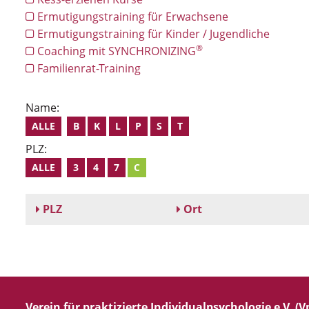
Ermutigungstraining für Erwachsene
Ermutigungstraining für Kinder / Jugendliche
®
Coaching mit SYNCHRONIZING
Familienrat-Training
Name:
ALLE
B
K
L
P
S
T
PLZ:
ALLE
3
4
7
C
PLZ
Ort
Verein für praktizierte Individualpsychologie e.V. (Vp