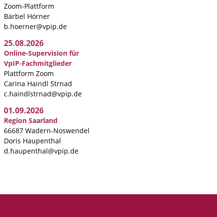
Zoom-Plattform
Bärbel Hörner
b.hoerner@vpip.de
25.08.2026
Online-Supervision für
VpIP-Fachmitglieder
Plattform Zoom
Carina Haindl Strnad
c.haindlstrnad@vpip.de
01.09.2026
Region Saarland
66687 Wadern-Noswendel
Doris Haupenthal
d.haupenthal@vpip.de