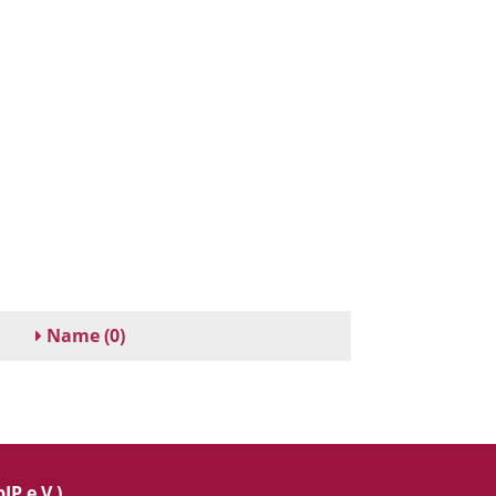
Name
(0)
IP e.V.)