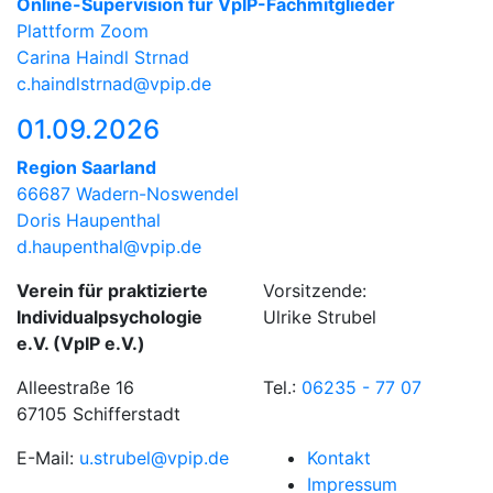
Online-Supervision für VpIP-Fachmitglieder
Plattform Zoom
Carina Haindl Strnad
c.haindlstrnad@vpip.de
01.09.2026
Region Saarland
66687 Wadern-Noswendel
Doris Haupenthal
d.haupenthal@vpip.de
Verein für praktizierte
Vorsitzende:
Individualpsychologie
Ulrike Strubel
e.V. (VpIP e.V.)
Alleestraße 16
Tel.:
06235 - 77 07
67105 Schifferstadt
E-Mail:
u.strubel@vpip.de
Kontakt
Impressum