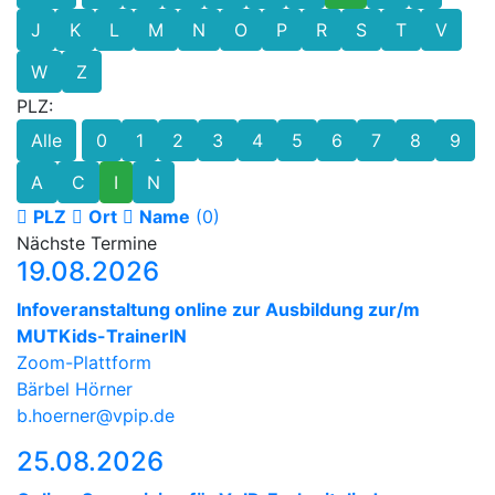
J
K
L
M
N
O
P
R
S
T
V
W
Z
PLZ:
Alle
0
1
2
3
4
5
6
7
8
9
A
C
I
N
PLZ
Ort
Name
(0)
Nächste Termine
19.08.2026
Infoveranstaltung online zur Ausbildung zur/m
MUTKids-TrainerIN
Zoom-Plattform
Bärbel Hörner
b.hoerner@vpip.de
25.08.2026