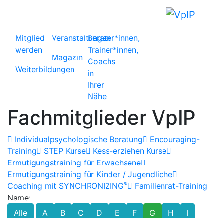
Mitglied
Veranstaltungen
Berater*innen,
werden
Trainer*innen,
Magazin
Coachs
Weiterbildungen
in
Ihrer
Nähe
Fachmitglieder VpIP
Individualpsychologische Beratung
Encouraging-
Training
STEP Kurse
Kess-erziehen Kurse
Ermutigungstraining für Erwachsene
Ermutigungstraining für Kinder / Jugendliche
®
Coaching mit SYNCHRONIZING
Familienrat-Training
Name:
Alle
A
B
C
D
E
F
G
H
I