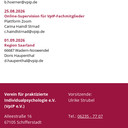
b.hoerner@vpip.de
25.08.2026
Online-Supervision für VpIP-Fachmitglieder
Plattform Zoom
Carina Haindl Strnad
c.haindlstrnad@vpip.de
01.09.2026
Region Saarland
66687 Wadern-Noswendel
Doris Haupenthal
d.haupenthal@vpip.de
Verein für praktizierte
Vorsitzende:
Individualpsychologie e.V.
Ulrike Strubel
(VpIP e.V.)
Alleestraße 16
Tel.:
06235 - 77 07
67105 Schifferstadt