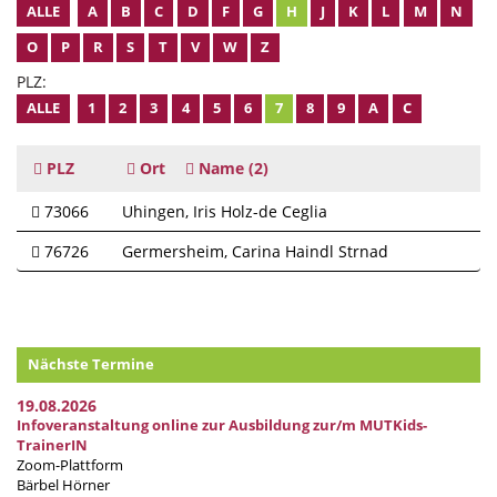
ALLE
A
B
C
D
F
G
H
J
K
L
M
N
O
P
R
S
T
V
W
Z
PLZ:
ALLE
1
2
3
4
5
6
7
8
9
A
C
PLZ
Ort
Name
(2)
73066
Uhingen
Iris Holz-de Ceglia
76726
Germersheim
Carina Haindl Strnad
Nächste Termine
19.08.2026
Infoveranstaltung online zur Ausbildung zur/m MUTKids-
TrainerIN
Zoom-Plattform
Bärbel Hörner