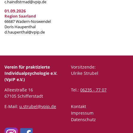
c.haindlstrnad@vpip.de
01.09.2026
Region Saarland
66687 Wadern-Noswendel
Doris Haupenthal
d.haupenthal@vpip.de
Verein für praktizierte
Vorsitzende:
Individualpsychologie e.V.
Ulrike Strubel
(VpIP e.V.)
Alleestraße 16
Tel.:
06235 - 77 07
67105 Schifferstadt
E-Mail:
u.strubel@vpip.de
Kontakt
Impressum
Datenschutz