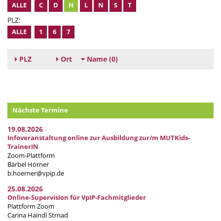
ALLE
C
D
H
L
N
S
T
PLZ:
ALLE
1
6
7
PLZ
Ort
Name
(0)
Nächste Termine
19.08.2026
Infoveranstaltung online zur Ausbildung zur/m MUTKids-
TrainerIN
Zoom-Plattform
Bärbel Hörner
b.hoerner@vpip.de
25.08.2026
Online-Supervision für VpIP-Fachmitglieder
Plattform Zoom
Carina Haindl Strnad