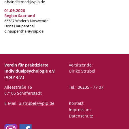
c.haindlstrnad@vpip.de
01.09.2026
Region Saarland
66687 Wadern-Noswendel
Doris Haupenthal
d.haupenthal@vpip.de
Verein für praktizierte
Vorsitzende:
Individualpsychologie e.V.
Ulrike Strubel
(VpIP e.V.)
Alleestraße 16
Tel.:
06235 - 77 07
67105 Schifferstadt
E-Mail:
u.strubel@vpip.de
Kontakt
Impressum
Datenschutz