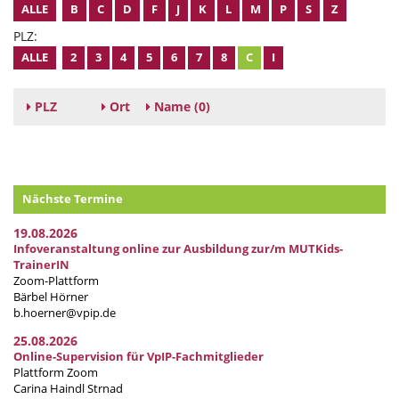
ALLE
B
C
D
F
J
K
L
M
P
S
Z
PLZ:
ALLE
2
3
4
5
6
7
8
C
I
PLZ
Ort
Name
(0)
Nächste Termine
19.08.2026
Infoveranstaltung online zur Ausbildung zur/m MUTKids-
TrainerIN
Zoom-Plattform
Bärbel Hörner
b.hoerner@vpip.de
25.08.2026
Online-Supervision für VpIP-Fachmitglieder
Plattform Zoom
Carina Haindl Strnad