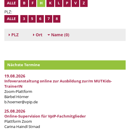
ALLE
B
F
H
K
L
P
V
Z
PLZ:
ALLE
3
5
6
7
8
PLZ
Ort
Name
(0)
Nächste Termine
19.08.2026
Infoveranstaltung online zur Ausbildung zur/m MUTKids-
TrainerIN
Zoom-Plattform
Bärbel Hörner
b.hoerner@vpip.de
25.08.2026
Online-Supervision für VpIP-Fachmitglieder
Plattform Zoom
Carina Haindl Strnad