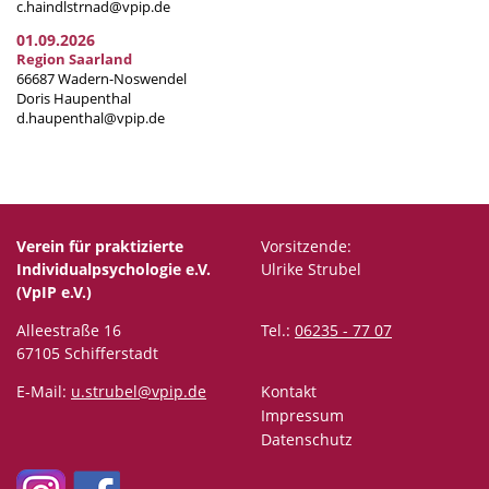
c.haindlstrnad@vpip.de
01.09.2026
Region Saarland
66687 Wadern-Noswendel
Doris Haupenthal
d.haupenthal@vpip.de
Verein für praktizierte
Vorsitzende:
Individualpsychologie e.V.
Ulrike Strubel
(VpIP e.V.)
Alleestraße 16
Tel.:
06235 - 77 07
67105 Schifferstadt
E-Mail:
u.strubel@vpip.de
Kontakt
Impressum
Datenschutz