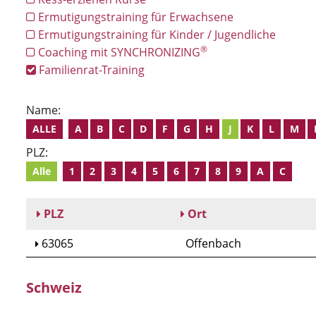
Ermutigungstraining für Erwachsene
Ermutigungstraining für Kinder / Jugendliche
®
Coaching mit SYNCHRONIZING
Familienrat-Training
Name:
ALLE
A
B
C
D
F
G
H
J
K
L
M
PLZ:
Alle
1
2
3
4
5
6
7
8
9
A
C
PLZ
Ort
63065
Offenbach
Schweiz