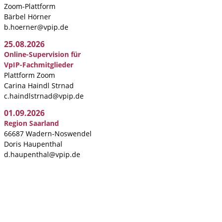
Zoom-Plattform
Bärbel Hörner
b.hoerner@vpip.de
25.08.2026
Online-Supervision für
VpIP-Fachmitglieder
Plattform Zoom
Carina Haindl Strnad
c.haindlstrnad@vpip.de
01.09.2026
Region Saarland
66687 Wadern-Noswendel
Doris Haupenthal
d.haupenthal@vpip.de