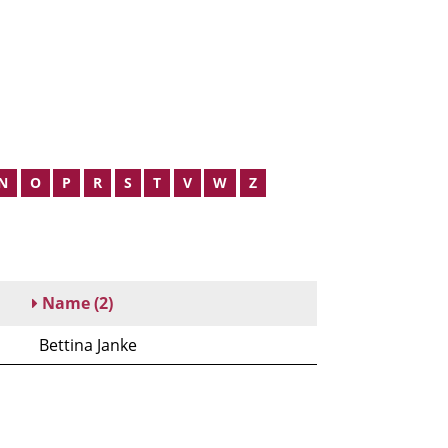
N
O
P
R
S
T
V
W
Z
Name
(2)
Bettina Janke