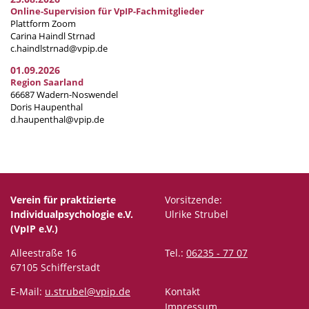
Online-Supervision für VpIP-Fachmitglieder
Plattform Zoom
Carina Haindl Strnad
c.haindlstrnad@vpip.de
01.09.2026
Region Saarland
66687 Wadern-Noswendel
Doris Haupenthal
d.haupenthal@vpip.de
Verein für praktizierte
Vorsitzende:
Individualpsychologie e.V.
Ulrike Strubel
(VpIP e.V.)
Alleestraße 16
Tel.:
06235 - 77 07
67105 Schifferstadt
E-Mail:
u.strubel@vpip.de
Kontakt
Impressum