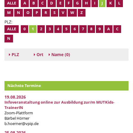
ALLE
A
B
C
D
E
F
G
H
I
J
K
L
M
N
O
P
R
S
V
W
Z
PLZ:
ALLE
0
1
2
3
4
5
6
7
8
9
A
C
N
PLZ
Ort
Name
(0)
Nächste Termine
19.08.2026
Infoveranstaltung online zur Ausbildung zur/m MUTKids-
TrainerIN
Zoom-Plattform
Bärbel Hörner
b.hoerner@vpip.de
25.08.2026