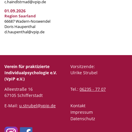
c.haindlstrnad@vpip.de
01.09.2026
Region Saarland
66687 Wadern-Noswendel
Doris Haupenthal
d.haupenthal@vpip.de
Verein für praktizierte
Vorsitzende:
Individualpsychologie e.V.
Ulrike Strubel
(VpIP e.V.)
Alleestraße 16
Tel.:
06235 - 77 07
67105 Schifferstadt
E-Mail:
u.strubel@vpip.de
Kontakt
Impressum
Datenschutz