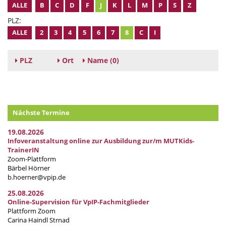
ALLE
B
C
D
F
J
K
L
M
P
S
Z
PLZ:
ALLE
2
3
4
5
6
7
8
C
I
PLZ
Ort
Name
(0)
Nächste Termine
19.08.2026
Infoveranstaltung online zur Ausbildung zur/m MUTKids-
TrainerIN
Zoom-Plattform
Bärbel Hörner
b.hoerner@vpip.de
25.08.2026
Online-Supervision für VpIP-Fachmitglieder
Plattform Zoom
Carina Haindl Strnad