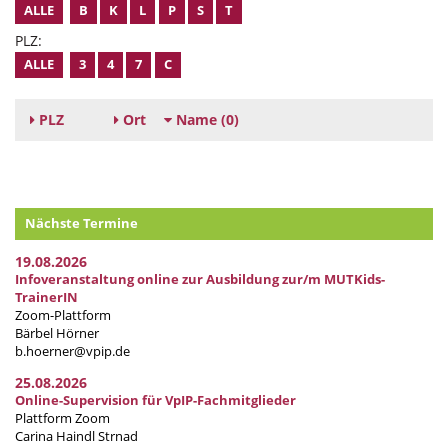
ALLE
B
K
L
P
S
T
PLZ:
ALLE
3
4
7
C
PLZ
Ort
Name
(0)
Nächste Termine
19.08.2026
Infoveranstaltung online zur Ausbildung zur/m MUTKids-
TrainerIN
Zoom-Plattform
Bärbel Hörner
b.hoerner@vpip.de
25.08.2026
Online-Supervision für VpIP-Fachmitglieder
Plattform Zoom
Carina Haindl Strnad