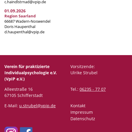
c.haindlstrnad@vpip.de
01.09.2026
Region Saarland
66687 Wadern-Noswendel
Doris Haupenthal
d.haupenthal@vpip.de
Verein für praktizierte
Vorsitzende:
Individualpsychologie e.V.
Ulrike Strubel
(VpIP e.V.)
Alleestraße 16
Tel.:
06235 - 77 07
67105 Schifferstadt
E-Mail:
u.strubel@vpip.de
Kontakt
Impressum
Datenschutz