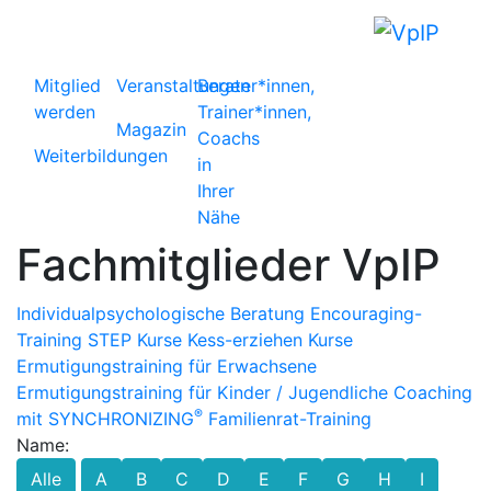
Mitglied
Veranstaltungen
Berater*innen,
werden
Trainer*innen,
Magazin
Coachs
Weiterbildungen
in
Ihrer
Nähe
Fachmitglieder VpIP
Individualpsychologische Beratung
Encouraging-
Training
STEP Kurse
Kess-erziehen Kurse
Ermutigungstraining für Erwachsene
Ermutigungstraining für Kinder / Jugendliche
Coaching
®
mit SYNCHRONIZING
Familienrat-Training
Name:
Alle
A
B
C
D
E
F
G
H
I