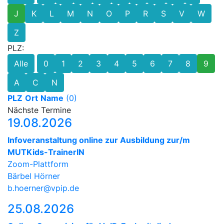
J
K
L
M
N
O
P
R
S
V
W
Z
PLZ:
Alle
0
1
2
3
4
5
6
7
8
9
A
C
N
PLZ
Ort
Name
(0)
Nächste Termine
19.08.2026
Infoveranstaltung online zur Ausbildung zur/m
MUTKids-TrainerIN
Zoom-Plattform
Bärbel Hörner
b.hoerner@vpip.de
25.08.2026