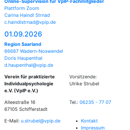
Online-Supervision für VpIP-Fachmitglieder
Plattform Zoom
Carina Haindl Strnad
c.haindlstrnad@vpip.de
01.09.2026
Region Saarland
66687 Wadern-Noswendel
Doris Haupenthal
d.haupenthal@vpip.de
Verein für praktizierte
Vorsitzende:
Individualpsychologie
Ulrike Strubel
e.V. (VpIP e.V.)
Alleestraße 16
Tel.:
06235 - 77 07
67105 Schifferstadt
E-Mail:
u.strubel@vpip.de
Kontakt
Impressum