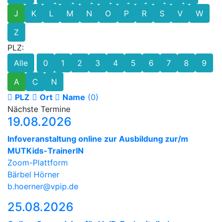
J
K
L
M
N
O
P
R
S
V
W
Z
PLZ:
Alle
0
1
2
3
4
5
6
7
8
9
A
C
N
PLZ
Ort
Name
(0)
Nächste Termine
19.08.2026
Infoveranstaltung online zur Ausbildung zur/m
MUTKids-TrainerIN
Zoom-Plattform
Bärbel Hörner
b.hoerner@vpip.de
25.08.2026