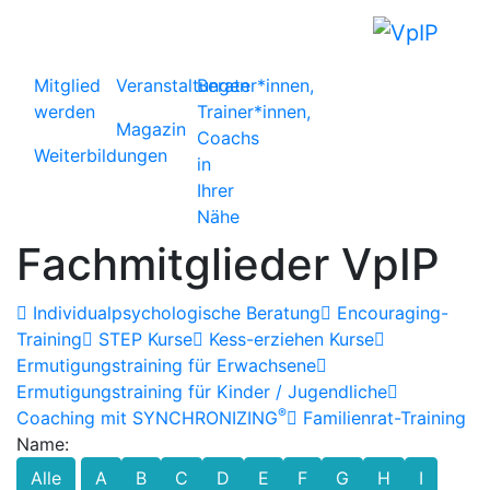
Mitglied
Veranstaltungen
Berater*innen,
werden
Trainer*innen,
Magazin
Coachs
Weiterbildungen
in
Ihrer
Nähe
Fachmitglieder VpIP
Individualpsychologische Beratung
Encouraging-
Training
STEP Kurse
Kess-erziehen Kurse
Ermutigungstraining für Erwachsene
Ermutigungstraining für Kinder / Jugendliche
®
Coaching mit SYNCHRONIZING
Familienrat-Training
Name:
Alle
A
B
C
D
E
F
G
H
I