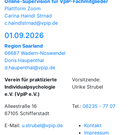
Online-Supervision für VpIP-Fachmitglieder
Plattform Zoom
Carina Haindl Strnad
c.haindlstrnad@vpip.de
01.09.2026
Region Saarland
66687 Wadern-Noswendel
Doris Haupenthal
d.haupenthal@vpip.de
Verein für praktizierte
Vorsitzende:
Individualpsychologie
Ulrike Strubel
e.V. (VpIP e.V.)
Alleestraße 16
Tel.:
06235 - 77 07
67105 Schifferstadt
E-Mail:
u.strubel@vpip.de
Kontakt
Impressum