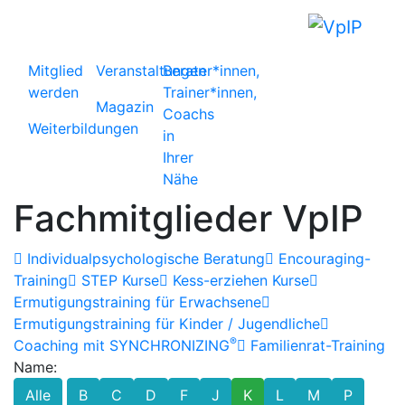
Mitglied
Veranstaltungen
Berater*innen,
werden
Trainer*innen,
Magazin
Coachs
Weiterbildungen
in
Ihrer
Nähe
Fachmitglieder VpIP
Individualpsychologische Beratung
Encouraging-
Training
STEP Kurse
Kess-erziehen Kurse
Ermutigungstraining für Erwachsene
Ermutigungstraining für Kinder / Jugendliche
®
Coaching mit SYNCHRONIZING
Familienrat-Training
Name:
Alle
B
C
D
F
J
K
L
M
P