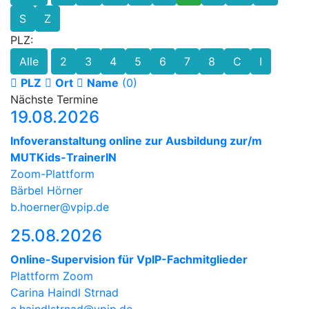
S
Z
PLZ:
Alle
2
3
4
5
6
7
8
C
I
PLZ
Ort
Name
(0)
Nächste Termine
19.08.2026
Infoveranstaltung online zur Ausbildung zur/m
MUTKids-TrainerIN
Zoom-Plattform
Bärbel Hörner
b.hoerner@vpip.de
25.08.2026
Online-Supervision für VpIP-Fachmitglieder
Plattform Zoom
Carina Haindl Strnad
c.haindlstrnad@vpip.de