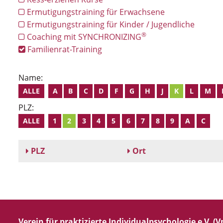
Ermutigungstraining für Erwachsene
Ermutigungstraining für Kinder / Jugendliche
®
Coaching mit SYNCHRONIZING
Familienrat-Training
Name:
ALLE
A
B
C
D
F
G
H
J
K
L
M
PLZ:
ALLE
1
2
3
4
5
6
7
8
9
A
C
PLZ
Ort
Verein für praktizierte Individualpsychologie e.V. (Vp