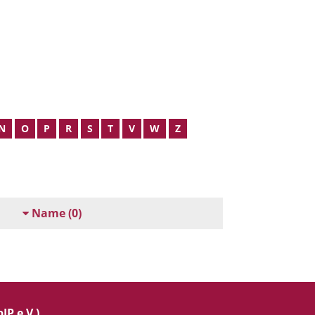
N
O
P
R
S
T
V
W
Z
Name
(0)
IP e.V.)