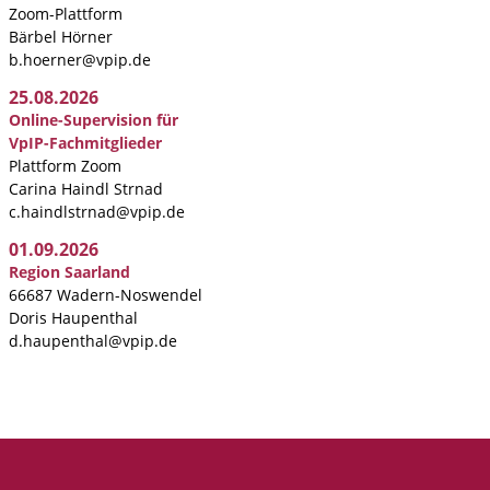
Zoom-Plattform
Bärbel Hörner
b.hoerner@vpip.de
25.08.2026
Online-Supervision für
VpIP-Fachmitglieder
Plattform Zoom
Carina Haindl Strnad
c.haindlstrnad@vpip.de
01.09.2026
Region Saarland
66687 Wadern-Noswendel
Doris Haupenthal
d.haupenthal@vpip.de