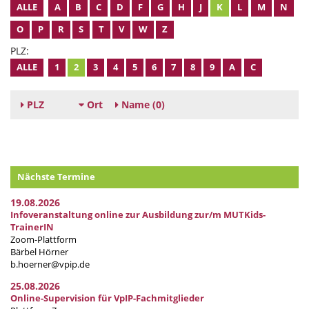
ALLE
A
B
C
D
F
G
H
J
K
L
M
N
O
P
R
S
T
V
W
Z
PLZ:
ALLE
1
2
3
4
5
6
7
8
9
A
C
PLZ
Ort
Name
(0)
Nächste Termine
19.08.2026
Infoveranstaltung online zur Ausbildung zur/m MUTKids-
TrainerIN
Zoom-Plattform
Bärbel Hörner
b.hoerner@vpip.de
25.08.2026
Online-Supervision für VpIP-Fachmitglieder