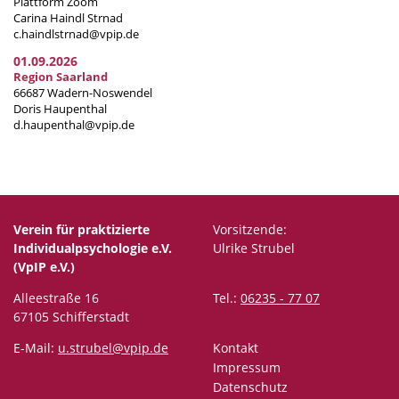
Plattform Zoom
Carina Haindl Strnad
c.haindlstrnad@vpip.de
01.09.2026
Region Saarland
66687 Wadern-Noswendel
Doris Haupenthal
d.haupenthal@vpip.de
Verein für praktizierte
Vorsitzende:
Individualpsychologie e.V.
Ulrike Strubel
(VpIP e.V.)
Alleestraße 16
Tel.:
06235 - 77 07
67105 Schifferstadt
E-Mail:
u.strubel@vpip.de
Kontakt
Impressum
Datenschutz