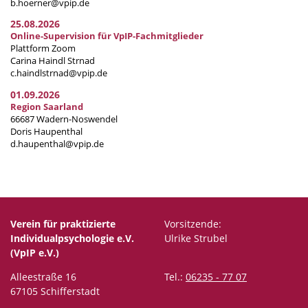
b.hoerner@vpip.de
25.08.2026
Online-Supervision für VpIP-Fachmitglieder
Plattform Zoom
Carina Haindl Strnad
c.haindlstrnad@vpip.de
01.09.2026
Region Saarland
66687 Wadern-Noswendel
Doris Haupenthal
d.haupenthal@vpip.de
Verein für praktizierte
Vorsitzende:
Individualpsychologie e.V.
Ulrike Strubel
(VpIP e.V.)
Alleestraße 16
Tel.:
06235 - 77 07
67105 Schifferstadt