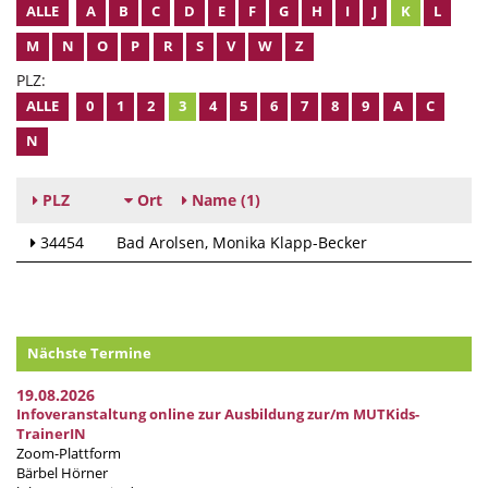
ALLE
A
B
C
D
E
F
G
H
I
J
K
L
M
N
O
P
R
S
V
W
Z
PLZ:
ALLE
0
1
2
3
4
5
6
7
8
9
A
C
N
PLZ
Ort
Name
(1)
34454
Bad Arolsen
Monika Klapp-Becker
Nächste Termine
19.08.2026
Infoveranstaltung online zur Ausbildung zur/m MUTKids-
TrainerIN
Zoom-Plattform
Bärbel Hörner