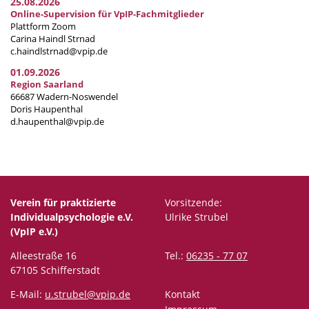
25.08.2026
Online-Supervision für VpIP-Fachmitglieder
Plattform Zoom
Carina Haindl Strnad
c.haindlstrnad@vpip.de
01.09.2026
Region Saarland
66687 Wadern-Noswendel
Doris Haupenthal
d.haupenthal@vpip.de
Verein für praktizierte
Vorsitzende:
Individualpsychologie e.V.
Ulrike Strubel
(VpIP e.V.)
Alleestraße 16
Tel.:
06235 - 77 07
67105 Schifferstadt
E-Mail:
u.strubel@vpip.de
Kontakt