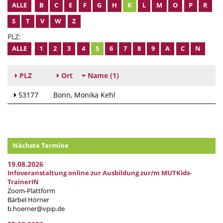
ALLE
B
C
E
F
G
H
K
L
M
O
P
R
S
T
V
W
Z
PLZ:
ALLE
1
2
3
4
5
6
7
8
9
A
C
N
PLZ
Ort
Name
(1)
53177
Bonn
Monika Kehl
Nächste Termine
19.08.2026
Infoveranstaltung online zur Ausbildung zur/m MUTKids-
TrainerIN
Zoom-Plattform
Bärbel Hörner
b.hoerner@vpip.de