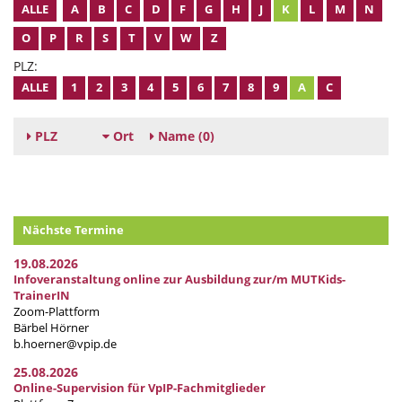
ALLE
A
B
C
D
F
G
H
J
K
L
M
N
O
P
R
S
T
V
W
Z
PLZ:
ALLE
1
2
3
4
5
6
7
8
9
A
C
PLZ
Ort
Name
(0)
Nächste Termine
19.08.2026
Infoveranstaltung online zur Ausbildung zur/m MUTKids-
TrainerIN
Zoom-Plattform
Bärbel Hörner
b.hoerner@vpip.de
25.08.2026
Online-Supervision für VpIP-Fachmitglieder