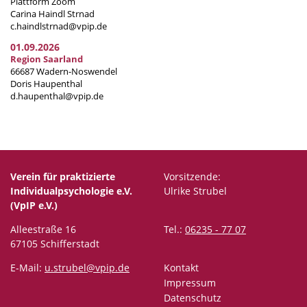
Plattform Zoom
Carina Haindl Strnad
c.haindlstrnad@vpip.de
01.09.2026
Region Saarland
66687 Wadern-Noswendel
Doris Haupenthal
d.haupenthal@vpip.de
Verein für praktizierte
Vorsitzende:
Individualpsychologie e.V.
Ulrike Strubel
(VpIP e.V.)
Alleestraße 16
Tel.:
06235 - 77 07
67105 Schifferstadt
E-Mail:
u.strubel@vpip.de
Kontakt
Impressum
Datenschutz