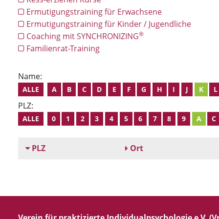
Ermutigungstraining für Erwachsene
Ermutigungstraining für Kinder / Jugendliche
®
Coaching mit SYNCHRONIZING
Familienrat-Training
Name:
ALLE
A
B
C
D
E
F
G
H
I
J
K
L
PLZ:
ALLE
0
1
2
3
4
5
6
7
8
9
A
C
PLZ
Ort
Verein für praktizierte Individualpsychologie e.V. (Vp