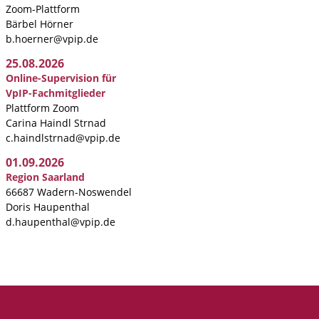
Zoom-Plattform
Bärbel Hörner
b.hoerner@vpip.de
25.08.2026
Online-Supervision für
VpIP-Fachmitglieder
Plattform Zoom
Carina Haindl Strnad
c.haindlstrnad@vpip.de
01.09.2026
Region Saarland
66687 Wadern-Noswendel
Doris Haupenthal
d.haupenthal@vpip.de