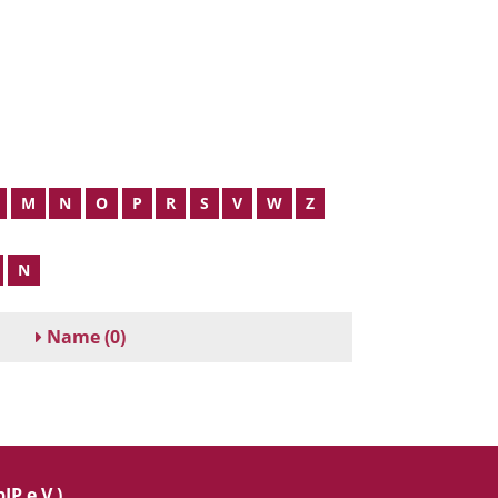
M
N
O
P
R
S
V
W
Z
N
Name
(0)
IP e.V.)