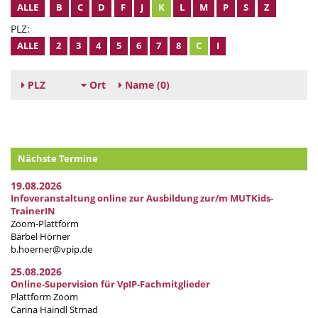
ALLE
B
C
D
F
J
K
L
M
P
S
Z
PLZ:
ALLE
2
3
4
5
6
7
8
C
I
PLZ
Ort
Name
(0)
Nächste Termine
19.08.2026
Infoveranstaltung online zur Ausbildung zur/m MUTKids-
TrainerIN
Zoom-Plattform
Bärbel Hörner
b.hoerner@vpip.de
25.08.2026
Online-Supervision für VpIP-Fachmitglieder
Plattform Zoom
Carina Haindl Strnad