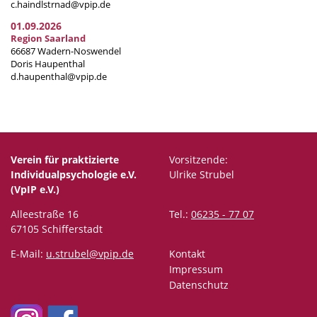
c.haindlstrnad@vpip.de
01.09.2026
Region Saarland
66687 Wadern-Noswendel
Doris Haupenthal
d.haupenthal@vpip.de
Verein für praktizierte
Vorsitzende:
Individualpsychologie e.V.
Ulrike Strubel
(VpIP e.V.)
Alleestraße 16
Tel.:
06235 - 77 07
67105 Schifferstadt
E-Mail:
u.strubel@vpip.de
Kontakt
Impressum
Datenschutz