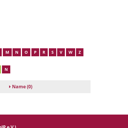
M
N
O
P
R
S
V
W
Z
N
Name
(0)
IP e.V.)