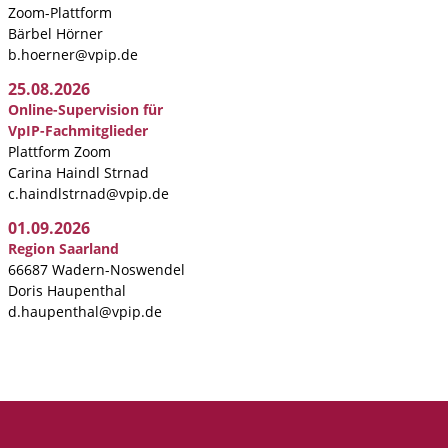
Zoom-Plattform
Bärbel Hörner
b.hoerner@vpip.de
25.08.2026
Online-Supervision für
VpIP-Fachmitglieder
Plattform Zoom
Carina Haindl Strnad
c.haindlstrnad@vpip.de
01.09.2026
Region Saarland
66687 Wadern-Noswendel
Doris Haupenthal
d.haupenthal@vpip.de