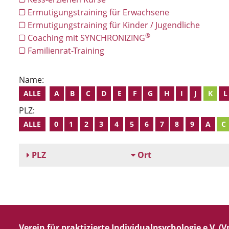
Ermutigungstraining für Erwachsene
Ermutigungstraining für Kinder / Jugendliche
®
Coaching mit SYNCHRONIZING
Familienrat-Training
Name:
ALLE
A
B
C
D
E
F
G
H
I
J
K
L
PLZ:
ALLE
0
1
2
3
4
5
6
7
8
9
A
C
PLZ
Ort
Verein für praktizierte Individualpsychologie e.V. (Vp