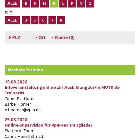
ALLE
B
F
H
K
L
P
V
Z
PLZ:
ALLE
3
5
6
7
8
PLZ
Ort
Name
(0)
Nächste Termine
19.08.2026
Infoveranstaltung online zur Ausbildung zur/m MUTKids-
TrainerIN
Zoom-Plattform
Bärbel Hörner
b.hoerner@vpip.de
25.08.2026
Online-Supervision für VpIP-Fachmitglieder
Plattform Zoom
Carina Haindl Strnad