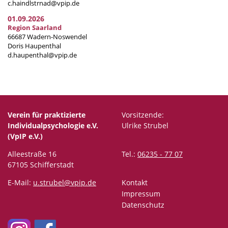
c.haindlstrnad@vpip.de
01.09.2026
Region Saarland
66687 Wadern-Noswendel
Doris Haupenthal
d.haupenthal@vpip.de
Verein für praktizierte
Vorsitzende:
Individualpsychologie e.V.
Ulrike Strubel
(VpIP e.V.)
Alleestraße 16
Tel.:
06235 - 77 07
67105 Schifferstadt
E-Mail:
u.strubel@vpip.de
Kontakt
Impressum
Datenschutz