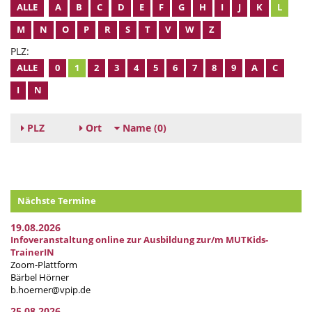
ALLE
A
B
C
D
E
F
G
H
I
J
K
L
M
N
O
P
R
S
T
V
W
Z
PLZ:
ALLE
0
1
2
3
4
5
6
7
8
9
A
C
I
N
PLZ
Ort
Name
(0)
Nächste Termine
19.08.2026
Infoveranstaltung online zur Ausbildung zur/m MUTKids-
TrainerIN
Zoom-Plattform
Bärbel Hörner
b.hoerner@vpip.de
25.08.2026