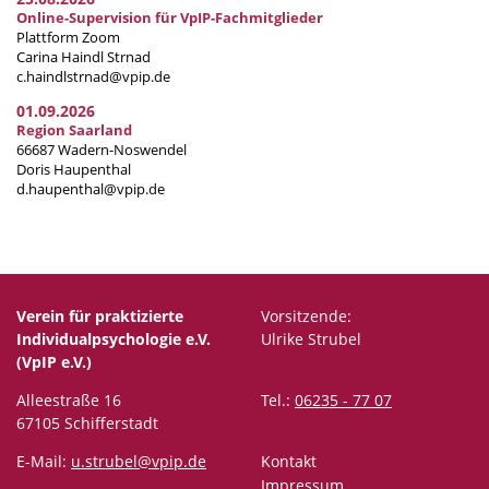
Online-Supervision für VpIP-Fachmitglieder
Plattform Zoom
Carina Haindl Strnad
c.haindlstrnad@vpip.de
01.09.2026
Region Saarland
66687 Wadern-Noswendel
Doris Haupenthal
d.haupenthal@vpip.de
Verein für praktizierte
Vorsitzende:
Individualpsychologie e.V.
Ulrike Strubel
(VpIP e.V.)
Alleestraße 16
Tel.:
06235 - 77 07
67105 Schifferstadt
E-Mail:
u.strubel@vpip.de
Kontakt
Impressum