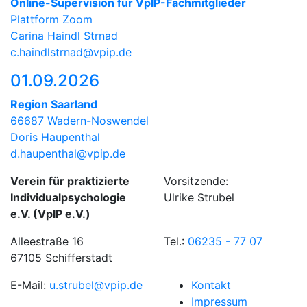
Online-Supervision für VpIP-Fachmitglieder
Plattform Zoom
Carina Haindl Strnad
c.haindlstrnad@vpip.de
01.09.2026
Region Saarland
66687 Wadern-Noswendel
Doris Haupenthal
d.haupenthal@vpip.de
Verein für praktizierte
Vorsitzende:
Individualpsychologie
Ulrike Strubel
e.V. (VpIP e.V.)
Alleestraße 16
Tel.:
06235 - 77 07
67105 Schifferstadt
E-Mail:
u.strubel@vpip.de
Kontakt
Impressum