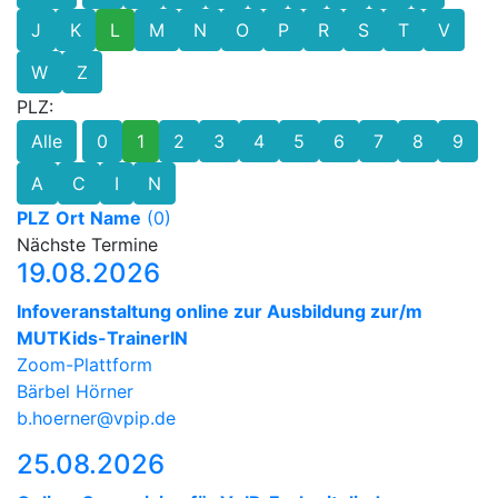
J
K
L
M
N
O
P
R
S
T
V
W
Z
PLZ:
Alle
0
1
2
3
4
5
6
7
8
9
A
C
I
N
PLZ
Ort
Name
(0)
Nächste Termine
19.08.2026
Infoveranstaltung online zur Ausbildung zur/m
MUTKids-TrainerIN
Zoom-Plattform
Bärbel Hörner
b.hoerner@vpip.de
25.08.2026