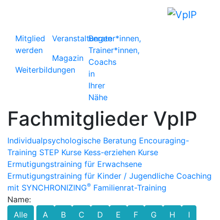
Mitglied
Veranstaltungen
Berater*innen,
werden
Trainer*innen,
Magazin
Coachs
Weiterbildungen
in
Ihrer
Nähe
Fachmitglieder VpIP
Individualpsychologische Beratung
Encouraging-
Training
STEP Kurse
Kess-erziehen Kurse
Ermutigungstraining für Erwachsene
Ermutigungstraining für Kinder / Jugendliche
Coaching
®
mit SYNCHRONIZING
Familienrat-Training
Name:
Alle
A
B
C
D
E
F
G
H
I