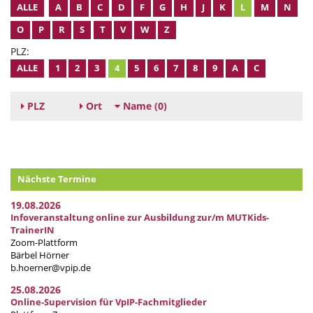
ALLE
A
B
C
D
F
G
H
J
K
L
M
N
O
P
R
S
T
V
W
Z
PLZ:
ALLE
1
2
3
4
5
6
7
8
9
A
C
PLZ
Ort
Name
(0)
Nächste Termine
19.08.2026
Infoveranstaltung online zur Ausbildung zur/m MUTKids-
TrainerIN
Zoom-Plattform
Bärbel Hörner
b.hoerner@vpip.de
25.08.2026
Online-Supervision für VpIP-Fachmitglieder