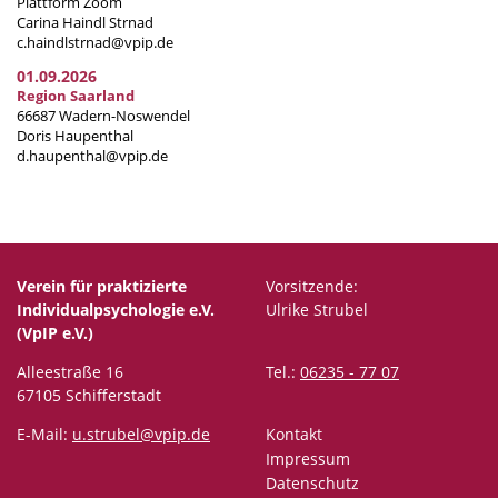
Plattform Zoom
Carina Haindl Strnad
c.haindlstrnad@vpip.de
01.09.2026
Region Saarland
66687 Wadern-Noswendel
Doris Haupenthal
d.haupenthal@vpip.de
Verein für praktizierte
Vorsitzende:
Individualpsychologie e.V.
Ulrike Strubel
(VpIP e.V.)
Alleestraße 16
Tel.:
06235 - 77 07
67105 Schifferstadt
E-Mail:
u.strubel@vpip.de
Kontakt
Impressum
Datenschutz