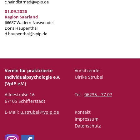
c.haindlstrnad@vpip.de
01.09.2026
Region Saarland
66687 Wadern-Noswendel
Doris Haupenthal
d.haupenthal@vpip.de
Verein für praktizierte
Vorsitzende:
Individualpsychologie e.V.
Ulrike Strubel
(VpIP e.V.)
Alleestraße 16
Tel.:
06235 - 77 07
67105 Schifferstadt
E-Mail:
u.strubel@vpip.de
Kontakt
Impressum
Datenschutz