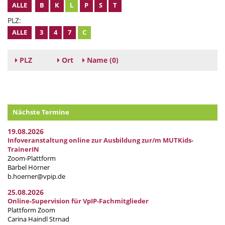
ALLE
B
K
L
P
S
T
PLZ:
ALLE
3
4
7
C
PLZ
Ort
Name
(0)
Nächste Termine
19.08.2026
Infoveranstaltung online zur Ausbildung zur/m MUTKids-
TrainerIN
Zoom-Plattform
Bärbel Hörner
b.hoerner@vpip.de
25.08.2026
Online-Supervision für VpIP-Fachmitglieder
Plattform Zoom
Carina Haindl Strnad