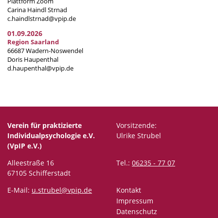
Plattform Zoom
Carina Haindl Strnad
c.haindlstrnad@vpip.de
01.09.2026
Region Saarland
66687 Wadern-Noswendel
Doris Haupenthal
d.haupenthal@vpip.de
Verein für praktizierte
Vorsitzende:
Individualpsychologie e.V.
Ulrike Strubel
(VpIP e.V.)
Alleestraße 16
Tel.:
06235 - 77 07
67105 Schifferstadt
E-Mail:
u.strubel@vpip.de
Kontakt
Impressum
Datenschutz