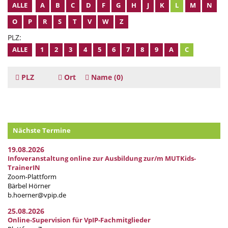
ALLE
A
B
C
D
F
G
H
J
K
L
M
N
O
P
R
S
T
V
W
Z
PLZ:
ALLE
1
2
3
4
5
6
7
8
9
A
C
PLZ
Ort
Name
(0)
Nächste Termine
19.08.2026
Infoveranstaltung online zur Ausbildung zur/m MUTKids-
TrainerIN
Zoom-Plattform
Bärbel Hörner
b.hoerner@vpip.de
25.08.2026
Online-Supervision für VpIP-Fachmitglieder