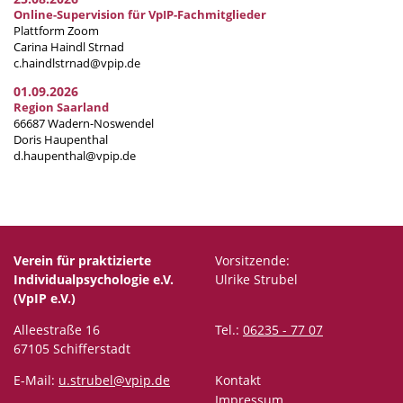
Online-Supervision für VpIP-Fachmitglieder
Plattform Zoom
Carina Haindl Strnad
c.haindlstrnad@vpip.de
01.09.2026
Region Saarland
66687 Wadern-Noswendel
Doris Haupenthal
d.haupenthal@vpip.de
Verein für praktizierte
Vorsitzende:
Individualpsychologie e.V.
Ulrike Strubel
(VpIP e.V.)
Alleestraße 16
Tel.:
06235 - 77 07
67105 Schifferstadt
E-Mail:
u.strubel@vpip.de
Kontakt
Impressum