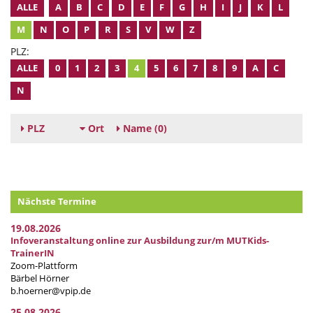
ALLE
A
B
C
D
E
F
G
H
I
J
K
L
M
N
O
P
R
S
V
W
Z
PLZ:
ALLE
0
1
2
3
4
5
6
7
8
9
A
C
N
PLZ
Ort
Name
(0)
Nächste Termine
19.08.2026
Infoveranstaltung online zur Ausbildung zur/m MUTKids-
TrainerIN
Zoom-Plattform
Bärbel Hörner
b.hoerner@vpip.de
25.08.2026