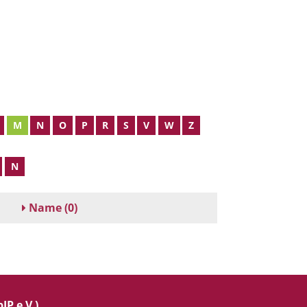
M
N
O
P
R
S
V
W
Z
N
Name
(0)
IP e.V.)