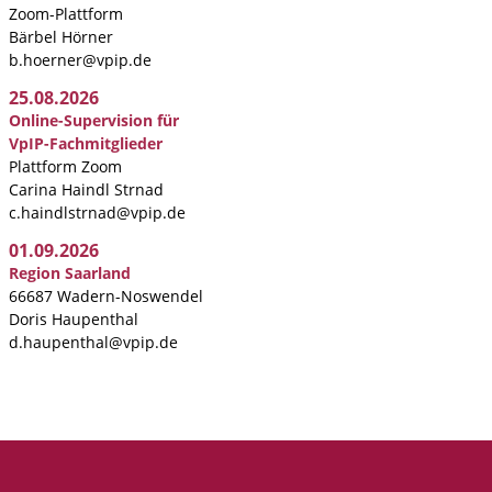
Zoom-Plattform
Bärbel Hörner
b.hoerner@vpip.de
25.08.2026
Online-Supervision für
VpIP-Fachmitglieder
Plattform Zoom
Carina Haindl Strnad
c.haindlstrnad@vpip.de
01.09.2026
Region Saarland
66687 Wadern-Noswendel
Doris Haupenthal
d.haupenthal@vpip.de