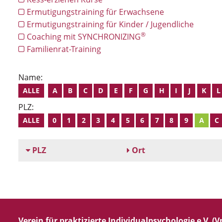
Ermutigungstraining für Erwachsene
Ermutigungstraining für Kinder / Jugendliche
®
Coaching mit SYNCHRONIZING
Familienrat-Training
Name:
ALLE
A
B
C
D
E
F
G
H
I
J
K
L
PLZ:
ALLE
0
1
2
3
4
5
6
7
8
9
A
C
PLZ
Ort
Verein für praktizierte Individualpsychologie e.V. (Vp