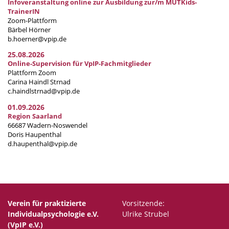
Infoveranstaltung online zur Ausbildung zur/m MUTKids-
TrainerIN
Zoom-Plattform
Bärbel Hörner
b.hoerner@vpip.de
25.08.2026
Online-Supervision für VpIP-Fachmitglieder
Plattform Zoom
Carina Haindl Strnad
c.haindlstrnad@vpip.de
01.09.2026
Region Saarland
66687 Wadern-Noswendel
Doris Haupenthal
d.haupenthal@vpip.de
Verein für praktizierte
Vorsitzende:
Individualpsychologie e.V.
Ulrike Strubel
(VpIP e.V.)