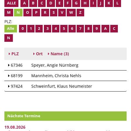
ALLE
A
B
C
D
E
F
G
H
I
J
K
L
M
N
O
P
R
S
V
W
Z
PLZ:
Alle
0
1
2
3
4
5
6
7
8
9
A
C
N
PLZ
Ort
Name
(3)
67346
Speyer
Angie Nürnberg
68199
Mannheim
Christa Nehls
97424
Schweinfurt
Klaus Neumeister
Nächste Termine
19.08.2026