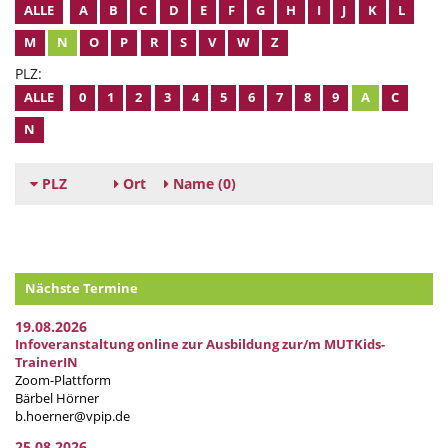
ALLE
A
B
C
D
E
F
G
H
I
J
K
L
M
N
O
P
R
S
V
W
Z
PLZ:
ALLE
0
1
2
3
4
5
6
7
8
9
A
C
N
PLZ
Ort
Name
(0)
Nächste Termine
19.08.2026
Infoveranstaltung online zur Ausbildung zur/m MUTKids-
TrainerIN
Zoom-Plattform
Bärbel Hörner
b.hoerner@vpip.de
25.08.2026