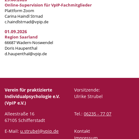
Online-Supervision für VpIP-Fachmitglieder
Plattform Zoom
Carina Haindl Strnad
c.haindlstrnad@vpip.de
01.09.2026
Region Saarland
66687 Wadern-Noswendel
Doris Haupenthal
d.haupenthal@vpip.de
Verein für praktizierte
Vorsitzende:
Individualpsychologie e.V.
Ulrike Strubel
(VpIP e.V.)
Alleestraße 16
Tel.:
06235 - 77 07
67105 Schifferstadt
E-Mail:
u.strubel@vpip.de
Kontakt
Impressum