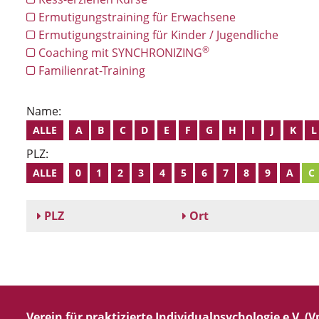
Ermutigungstraining für Erwachsene
Ermutigungstraining für Kinder / Jugendliche
®
Coaching mit SYNCHRONIZING
Familienrat-Training
Name:
ALLE
A
B
C
D
E
F
G
H
I
J
K
L
PLZ:
ALLE
0
1
2
3
4
5
6
7
8
9
A
C
PLZ
Ort
Verein für praktizierte Individualpsychologie e.V. (Vp