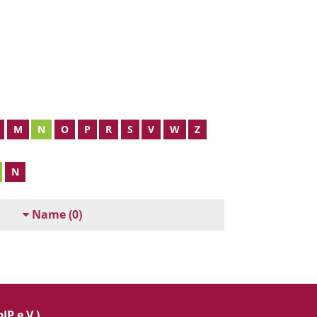
M
N
O
P
R
S
V
W
Z
N
Name
(0)
IP e.V.)