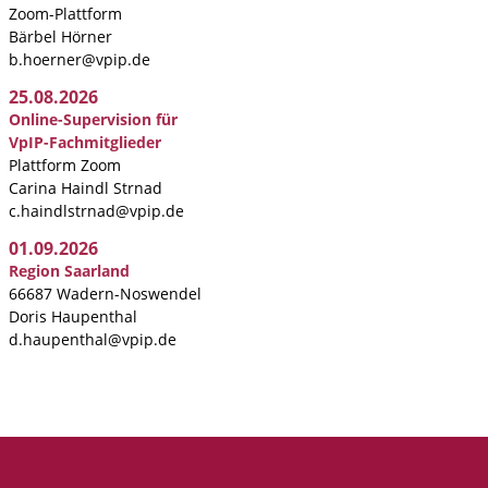
Zoom-Plattform
Bärbel Hörner
b.hoerner@vpip.de
25.08.2026
Online-Supervision für
VpIP-Fachmitglieder
Plattform Zoom
Carina Haindl Strnad
c.haindlstrnad@vpip.de
01.09.2026
Region Saarland
66687 Wadern-Noswendel
Doris Haupenthal
d.haupenthal@vpip.de