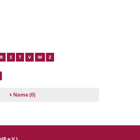
R
S
T
V
W
Z
Name
(0)
IP e.V.)