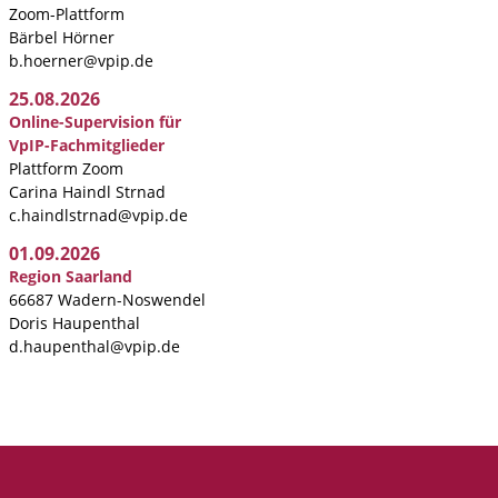
Zoom-Plattform
Bärbel Hörner
b.hoerner@vpip.de
25.08.2026
Online-Supervision für
VpIP-Fachmitglieder
Plattform Zoom
Carina Haindl Strnad
c.haindlstrnad@vpip.de
01.09.2026
Region Saarland
66687 Wadern-Noswendel
Doris Haupenthal
d.haupenthal@vpip.de