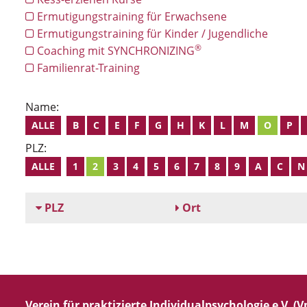
Ermutigungstraining für Erwachsene
Ermutigungstraining für Kinder / Jugendliche
®
Coaching mit SYNCHRONIZING
Familienrat-Training
Name:
ALLE
B
C
E
F
G
H
K
L
M
O
P
PLZ:
ALLE
1
2
3
4
5
6
7
8
9
A
C
N
PLZ
Ort
Verein für praktizierte Individualpsychologie e.V. (Vp