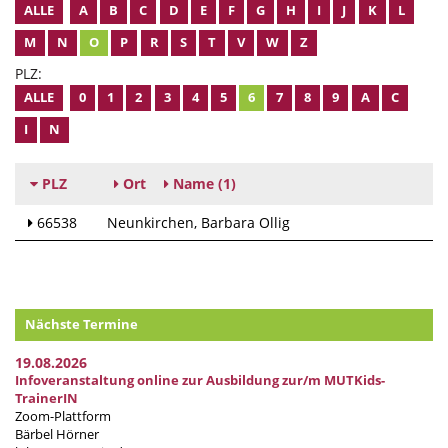
ALLE
A
B
C
D
E
F
G
H
I
J
K
L
M
N
O
P
R
S
T
V
W
Z
PLZ:
ALLE
0
1
2
3
4
5
6
7
8
9
A
C
I
N
PLZ
Ort
Name
(1)
66538
Neunkirchen
Barbara Ollig
Nächste Termine
19.08.2026
Infoveranstaltung online zur Ausbildung zur/m MUTKids-
TrainerIN
Zoom-Plattform
Bärbel Hörner