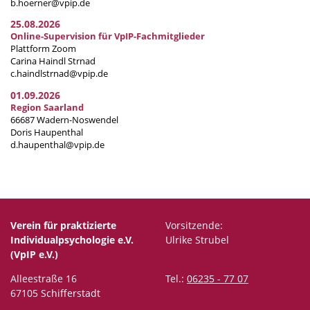
b.hoerner@vpip.de
25.08.2026
Online-Supervision für VpIP-Fachmitglieder
Plattform Zoom
Carina Haindl Strnad
c.haindlstrnad@vpip.de
01.09.2026
Region Saarland
66687 Wadern-Noswendel
Doris Haupenthal
d.haupenthal@vpip.de
Verein für praktizierte
Vorsitzende:
Individualpsychologie e.V.
Ulrike Strubel
(VpIP e.V.)
Alleestraße 16
Tel.:
06235 - 77 07
67105 Schifferstadt