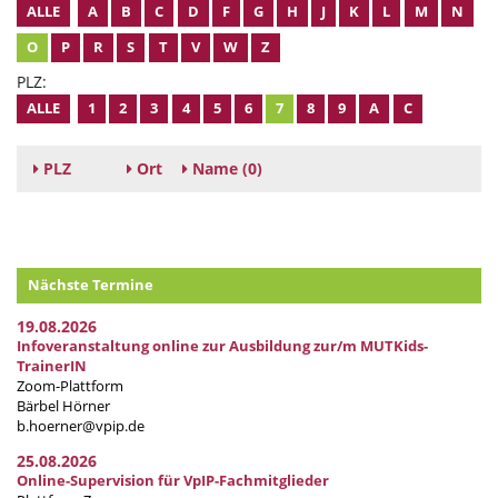
ALLE
A
B
C
D
F
G
H
J
K
L
M
N
O
P
R
S
T
V
W
Z
PLZ:
ALLE
1
2
3
4
5
6
7
8
9
A
C
PLZ
Ort
Name
(0)
Nächste Termine
19.08.2026
Infoveranstaltung online zur Ausbildung zur/m MUTKids-
TrainerIN
Zoom-Plattform
Bärbel Hörner
b.hoerner@vpip.de
25.08.2026
Online-Supervision für VpIP-Fachmitglieder