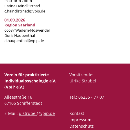
Plattform Zoom
Carina Haindl Strnad
c.haindlstrnad@vpip.de
01.09.2026
Region Saarland
66687 Wadern-Noswendel
Doris Haupenthal
d.haupenthal@vpip.de
Verein für praktizierte
Vorsitzende:
Individualpsychologie e.V.
Ulrike Strubel
(VpIP e.V.)
Alleestraße 16
Tel.:
06235 - 77 07
67105 Schifferstadt
E-Mail:
u.strubel@vpip.de
Kontakt
Impressum
Datenschutz