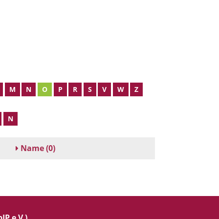
M
N
O
P
R
S
V
W
Z
N
Name
(0)
IP e.V.)