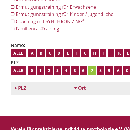
Ermutigungstraining für Erwachsene
Ermutigungstraining für Kinder / Jugendliche
®
Coaching mit SYNCHRONIZING
Familienrat-Training
Name:
ALLE
A
B
C
D
E
F
G
H
I
J
K
L
PLZ:
ALLE
0
1
2
3
4
5
6
7
8
9
A
C
PLZ
Ort
Verein für praktizierte Individualpsychologie e.V. (Vp