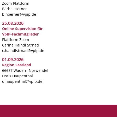
Zoom-Plattform
Bärbel Hörner
b.hoerner@vpip.de
25.08.2026
Online-Supervision für
VpIP-Fachmitglieder
Plattform Zoom
Carina Haindl Strnad
c.haindlstrnad@vpip.de
01.09.2026
Region Saarland
66687 Wadern-Noswendel
Doris Haupenthal
d.haupenthal@vpip.de