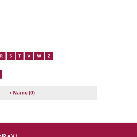
R
S
T
V
W
Z
Name
(0)
IP e.V.)