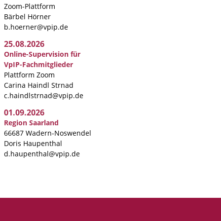
Zoom-Plattform
Bärbel Hörner
b.hoerner@vpip.de
25.08.2026
Online-Supervision für
VpIP-Fachmitglieder
Plattform Zoom
Carina Haindl Strnad
c.haindlstrnad@vpip.de
01.09.2026
Region Saarland
66687 Wadern-Noswendel
Doris Haupenthal
d.haupenthal@vpip.de