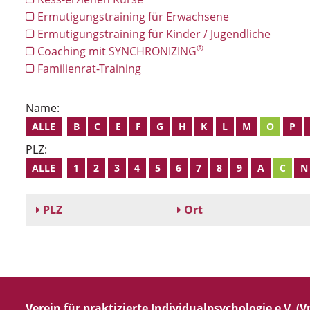
Ermutigungstraining für Erwachsene
Ermutigungstraining für Kinder / Jugendliche
®
Coaching mit SYNCHRONIZING
Familienrat-Training
Name:
ALLE
B
C
E
F
G
H
K
L
M
O
P
PLZ:
ALLE
1
2
3
4
5
6
7
8
9
A
C
N
PLZ
Ort
Verein für praktizierte Individualpsychologie e.V. (Vp