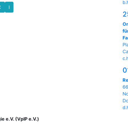
b.
C
I
2
On
fü
Fa
Pl
Ca
c.
0
Re
66
No
Do
d.
ie e.V. (VpIP e.V.)