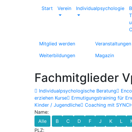
Start
Verein
Individualpsychologie
B
T
u
C
Mitglied werden
Veranstaltungen
Weiterbildungen
Magazin
Fachmitglieder V
Individualpsychologische Beratung
Encou
erziehen Kurse
Ermutigungstraining für E
Kinder / Jugendliche
Coaching mit SYNC
Name:
Alle
B
C
D
F
J
K
L
PLZ: