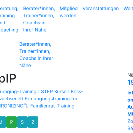
eratung,
Berater*innen,
Mitglied
Veranstaltungen
Wei
raining
Trainer*innen,
werden
nd
Coachs in
oaching
Ihrer Nähe
Berater*innen,
Trainer*innen,
Coachs in Ihrer
Nähe
pIP
Nä
1
raging-Training
STEP Kurse
Kess-
In
rwachsene
Ermutigungstraining für
on
®
HRONIZING
Familienrat-Training
Au
MU
Zo
M
P
S
Z
Bä