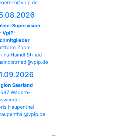
hoerner@vpip.de
5.08.2026
line-Supervision
r VpIP-
chmitglieder
attform Zoom
rina Haindl Strnad
haindlstrnad@vpip.de
1.09.2026
gion Saarland
687 Wadern-
swendel
ris Haupenthal
haupenthal@vpip.de