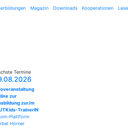
terbildungen
Magazin
Downloads
Kooperationen
Lese
chste Termine
9.08.2026
foveranstaltung
line zur
sbildung zur/m
TKids-TrainerIN
om-Plattform
rbel Hörner