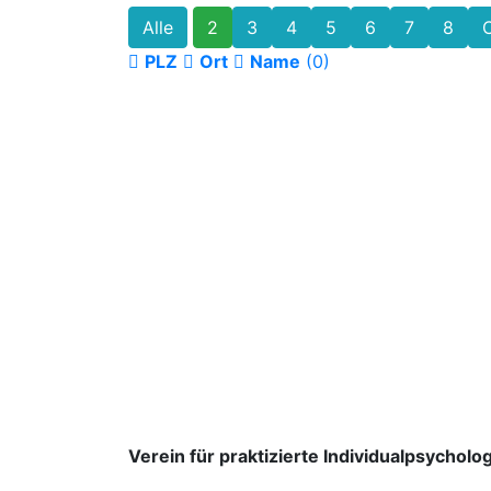
Alle
2
3
4
5
6
7
8
PLZ
Ort
Name
(0)
Verein für praktizierte Individualpsycholog