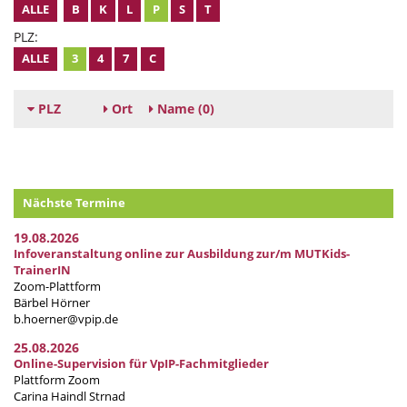
ALLE
B
K
L
P
S
T
PLZ:
ALLE
3
4
7
C
PLZ
Ort
Name
(0)
Nächste Termine
19.08.2026
Infoveranstaltung online zur Ausbildung zur/m MUTKids-
TrainerIN
Zoom-Plattform
Bärbel Hörner
b.hoerner@vpip.de
25.08.2026
Online-Supervision für VpIP-Fachmitglieder
Plattform Zoom
Carina Haindl Strnad