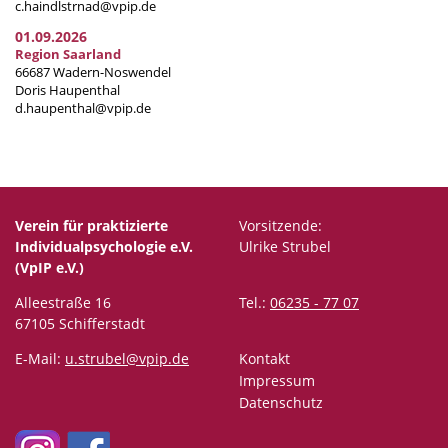
c.haindlstrnad@vpip.de
01.09.2026
Region Saarland
66687 Wadern-Noswendel
Doris Haupenthal
d.haupenthal@vpip.de
Verein für praktizierte
Vorsitzende:
Individualpsychologie e.V.
Ulrike Strubel
(VpIP e.V.)
Alleestraße 16
Tel.:
06235 - 77 07
67105 Schifferstadt
E-Mail:
u.strubel@vpip.de
Kontakt
Impressum
Datenschutz