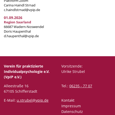
Plattform Zoom
Carina Haindl Strnad
c.haindlstrnad@vpip.de
01.09.2026
Region Saarland
66687 Wadern-Noswendel
Doris Haupenthal
d.haupenthal@vpip.de
Verein für praktizierte
Vorsitzende:
Individualpsychologie e.V.
Ulrike Strubel
(VpIP e.V.)
Alleestraße 16
Tel.:
06235 - 77 07
67105 Schifferstadt
E-Mail:
u.strubel@vpip.de
Kontakt
Impressum
Datenschutz