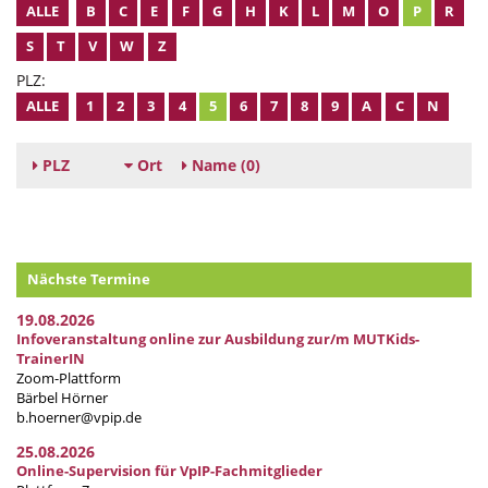
ALLE
B
C
E
F
G
H
K
L
M
O
P
R
S
T
V
W
Z
PLZ:
ALLE
1
2
3
4
5
6
7
8
9
A
C
N
PLZ
Ort
Name
(0)
Nächste Termine
19.08.2026
Infoveranstaltung online zur Ausbildung zur/m MUTKids-
TrainerIN
Zoom-Plattform
Bärbel Hörner
b.hoerner@vpip.de
25.08.2026
Online-Supervision für VpIP-Fachmitglieder