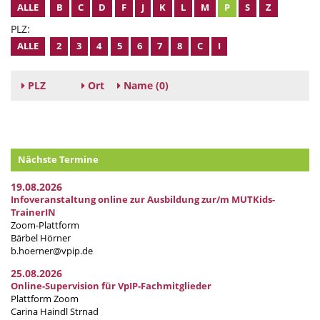
ALLE
B
C
D
F
J
K
L
M
P
S
Z
PLZ:
ALLE
2
3
4
5
6
7
8
C
I
PLZ
Ort
Name
(0)
Nächste Termine
19.08.2026
Infoveranstaltung online zur Ausbildung zur/m MUTKids-
TrainerIN
Zoom-Plattform
Bärbel Hörner
b.hoerner@vpip.de
25.08.2026
Online-Supervision für VpIP-Fachmitglieder
Plattform Zoom
Carina Haindl Strnad