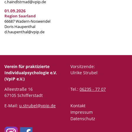
c.haindlstrnad@vpip.de
01.09.2026
Region Saarland
66687 Wadern-Noswendel
Doris Haupenthal
d.haupenthal@vpip.de
Verein für praktizierte
Vorsitzende:
Individualpsychologie e.V.
Ulrike Strubel
(VpIP e.V.)
Alleestraße 16
Tel.:
06235 - 77 07
67105 Schifferstadt
E-Mail:
u.strubel@vpip.de
Kontakt
Impressum
Datenschutz