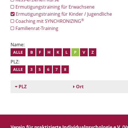
Ermutigungstraining für Erwachsene
Ermutigungstraining für Kinder / Jugendliche
®
Coaching mit SYNCHRONIZING
Familienrat-Training
Name:
ALLE
B
F
H
K
L
P
V
Z
PLZ:
ALLE
3
5
6
7
8
PLZ
Ort
Verein für praktizierte Individualpsychologie e.V. (Vp