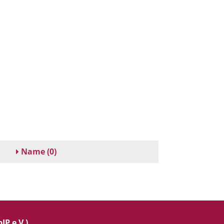
Name
(0)
IP e.V.)