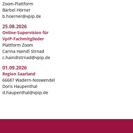
Zoom-Plattform
Bärbel Hörner
b.hoerner@vpip.de
25.08.2026
Online-Supervision für
VpIP-Fachmitglieder
Plattform Zoom
Carina Haindl Strnad
c.haindlstrnad@vpip.de
01.09.2026
Region Saarland
66687 Wadern-Noswendel
Doris Haupenthal
d.haupenthal@vpip.de