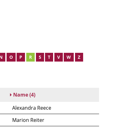
N
O
P
R
S
T
V
W
Z
Name
(4)
Alexandra Reece
Marion Reiter