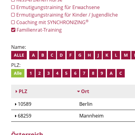
Ermutigungstraining für Erwachsene
Ermutigungstraining für Kinder / Jugendliche
®
Coaching mit SYNCHRONIZING
Familienrat-Training
Name:
ALLE
A
B
C
D
F
G
H
J
K
L
M
PLZ:
Alle
1
2
3
4
5
6
7
8
9
A
C
PLZ
Ort
10589
Berlin
68259
Mannheim
Österreich