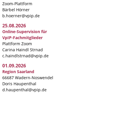
Zoom-Plattform
Bärbel Hörner
b.hoerner@vpip.de
25.08.2026
Online-Supervision für
VpIP-Fachmitglieder
Plattform Zoom
Carina Haindl Strnad
c.haindlstrnad@vpip.de
01.09.2026
Region Saarland
66687 Wadern-Noswendel
Doris Haupenthal
d.haupenthal@vpip.de