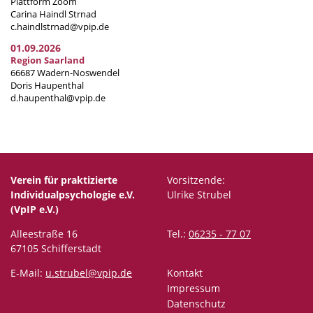
Plattform Zoom
Carina Haindl Strnad
c.haindlstrnad@vpip.de
01.09.2026
Region Saarland
66687 Wadern-Noswendel
Doris Haupenthal
d.haupenthal@vpip.de
Verein für praktizierte
Vorsitzende:
Individualpsychologie e.V.
Ulrike Strubel
(VpIP e.V.)
Alleestraße 16
Tel.:
06235 - 77 07
67105 Schifferstadt
E-Mail:
u.strubel@vpip.de
Kontakt
Impressum
Datenschutz