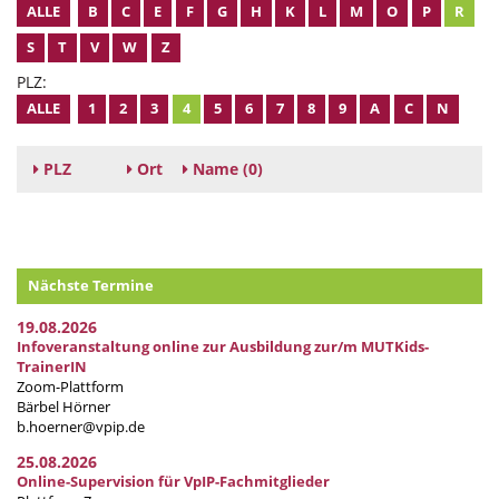
ALLE
B
C
E
F
G
H
K
L
M
O
P
R
S
T
V
W
Z
PLZ:
ALLE
1
2
3
4
5
6
7
8
9
A
C
N
PLZ
Ort
Name
(0)
Nächste Termine
19.08.2026
Infoveranstaltung online zur Ausbildung zur/m MUTKids-
TrainerIN
Zoom-Plattform
Bärbel Hörner
b.hoerner@vpip.de
25.08.2026
Online-Supervision für VpIP-Fachmitglieder