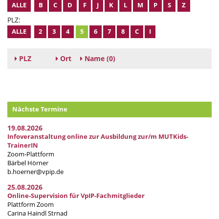
ALLE
B
C
D
F
J
K
L
M
P
S
Z
PLZ:
ALLE
2
3
4
5
6
7
8
C
I
PLZ
Ort
Name
(0)
Nächste Termine
19.08.2026
Infoveranstaltung online zur Ausbildung zur/m MUTKids-
TrainerIN
Zoom-Plattform
Bärbel Hörner
b.hoerner@vpip.de
25.08.2026
Online-Supervision für VpIP-Fachmitglieder
Plattform Zoom
Carina Haindl Strnad