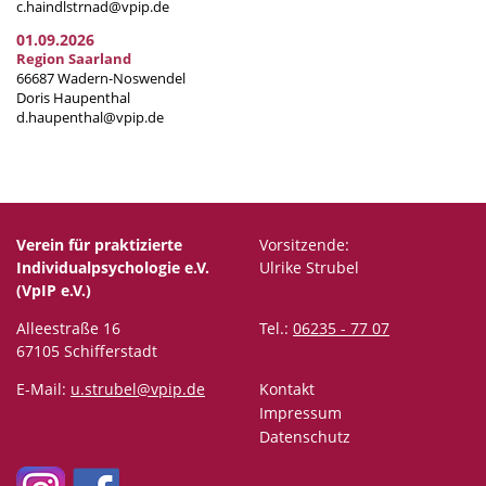
c.haindlstrnad@vpip.de
01.09.2026
Region Saarland
66687 Wadern-Noswendel
Doris Haupenthal
d.haupenthal@vpip.de
Verein für praktizierte
Vorsitzende:
Individualpsychologie e.V.
Ulrike Strubel
(VpIP e.V.)
Alleestraße 16
Tel.:
06235 - 77 07
67105 Schifferstadt
E-Mail:
u.strubel@vpip.de
Kontakt
Impressum
Datenschutz