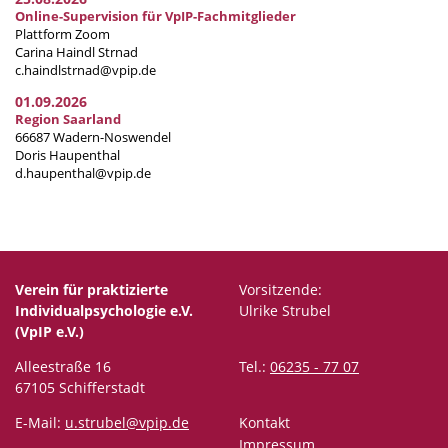
Online-Supervision für VpIP-Fachmitglieder
Plattform Zoom
Carina Haindl Strnad
c.haindlstrnad@vpip.de
01.09.2026
Region Saarland
66687 Wadern-Noswendel
Doris Haupenthal
d.haupenthal@vpip.de
Verein für praktizierte
Vorsitzende:
Individualpsychologie e.V.
Ulrike Strubel
(VpIP e.V.)
Alleestraße 16
Tel.:
06235 - 77 07
67105 Schifferstadt
E-Mail:
u.strubel@vpip.de
Kontakt
Impressum