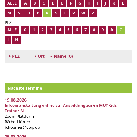
ALLE
A
B
C
D
E
F
G
H
I
J
K
L
M
N
O
P
R
S
T
V
W
Z
PLZ:
ALLE
0
1
2
3
4
5
6
7
8
9
A
C
I
N
PLZ
Ort
Name
(0)
Nächste Termine
19.08.2026
Infoveranstaltung online zur Ausbildung zur/m MUTKids-
TrainerIN
Zoom-Plattform
Bärbel Hörner
b.hoerner@vpip.de
25.08.2026