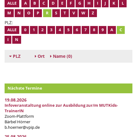
ALLE
A
B
C
D
E
F
G
H
I
J
K
L
M
N
O
P
R
S
T
V
W
Z
PLZ:
ALLE
0
1
2
3
4
5
6
7
8
9
A
C
I
N
PLZ
Ort
Name
(0)
Nächste Termine
19.08.2026
Infoveranstaltung online zur Ausbildung zur/m MUTKids-
TrainerIN
Zoom-Plattform
Bärbel Hörner
b.hoerner@vpip.de
25.08.2026