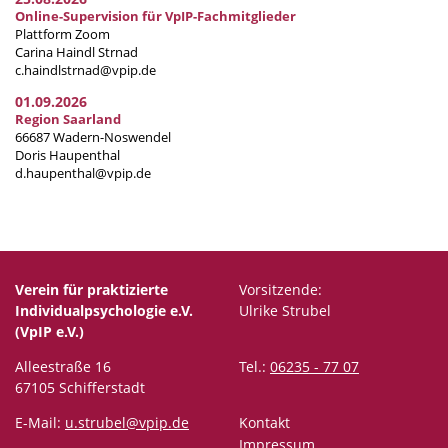
Online-Supervision für VpIP-Fachmitglieder
Plattform Zoom
Carina Haindl Strnad
c.haindlstrnad@vpip.de
01.09.2026
Region Saarland
66687 Wadern-Noswendel
Doris Haupenthal
d.haupenthal@vpip.de
Verein für praktizierte
Vorsitzende:
Individualpsychologie e.V.
Ulrike Strubel
(VpIP e.V.)
Alleestraße 16
Tel.:
06235 - 77 07
67105 Schifferstadt
E-Mail:
u.strubel@vpip.de
Kontakt
Impressum