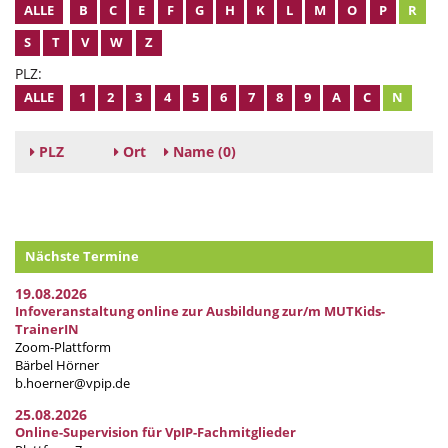
ALLE
B
C
E
F
G
H
K
L
M
O
P
R
S
T
V
W
Z
PLZ:
ALLE
1
2
3
4
5
6
7
8
9
A
C
N
PLZ
Ort
Name
(0)
Nächste Termine
19.08.2026
Infoveranstaltung online zur Ausbildung zur/m MUTKids-
TrainerIN
Zoom-Plattform
Bärbel Hörner
b.hoerner@vpip.de
25.08.2026
Online-Supervision für VpIP-Fachmitglieder