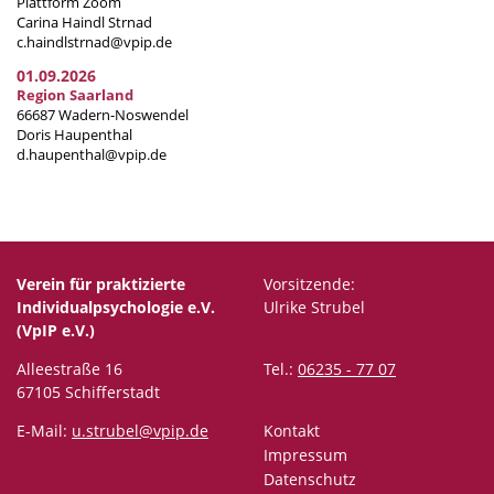
Plattform Zoom
Carina Haindl Strnad
c.haindlstrnad@vpip.de
01.09.2026
Region Saarland
66687 Wadern-Noswendel
Doris Haupenthal
d.haupenthal@vpip.de
Verein für praktizierte
Vorsitzende:
Individualpsychologie e.V.
Ulrike Strubel
(VpIP e.V.)
Alleestraße 16
Tel.:
06235 - 77 07
67105 Schifferstadt
E-Mail:
u.strubel@vpip.de
Kontakt
Impressum
Datenschutz