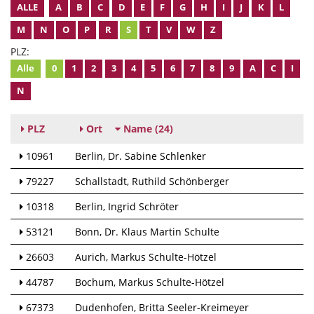
ALLE
A
B
C
D
E
F
G
H
I
J
K
L
M
N
O
P
R
S
T
V
W
Z
PLZ:
Alle
0
1
2
3
4
5
6
7
8
9
A
C
I
N
PLZ
Ort
Name
(24)
10961
Berlin
Dr. Sabine Schlenker
79227
Schallstadt
Ruthild Schönberger
10318
Berlin
Ingrid Schröter
53121
Bonn
Dr. Klaus Martin Schulte
26603
Aurich
Markus Schulte-Hötzel
44787
Bochum
Markus Schulte-Hötzel
67373
Dudenhofen
Britta Seeler-Kreimeyer