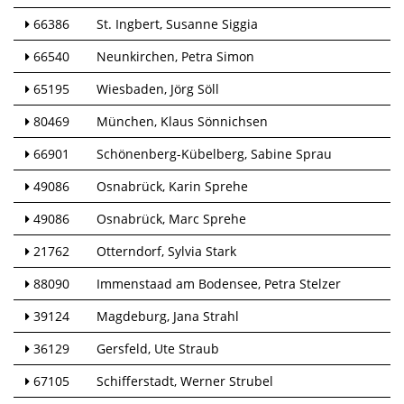
66386
St. Ingbert
Susanne Siggia
66540
Neunkirchen
Petra Simon
65195
Wiesbaden
Jörg Söll
80469
München
Klaus Sönnichsen
66901
Schönenberg-Kübelberg
Sabine Sprau
49086
Osnabrück
Karin Sprehe
49086
Osnabrück
Marc Sprehe
21762
Otterndorf
Sylvia Stark
88090
Immenstaad am Bodensee
Petra Stelzer
39124
Magdeburg
Jana Strahl
36129
Gersfeld
Ute Straub
67105
Schifferstadt
Werner Strubel