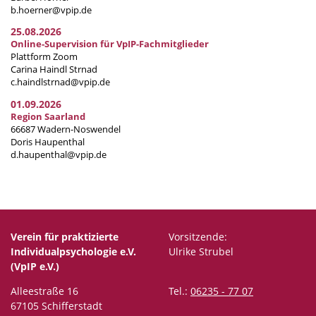
b.hoerner@vpip.de
25.08.2026
Online-Supervision für VpIP-Fachmitglieder
Plattform Zoom
Carina Haindl Strnad
c.haindlstrnad@vpip.de
01.09.2026
Region Saarland
66687 Wadern-Noswendel
Doris Haupenthal
d.haupenthal@vpip.de
Verein für praktizierte
Vorsitzende:
Individualpsychologie e.V.
Ulrike Strubel
(VpIP e.V.)
Alleestraße 16
Tel.:
06235 - 77 07
67105 Schifferstadt